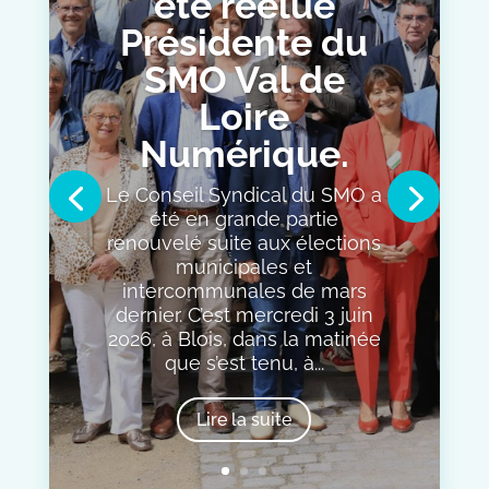
été réélue
Présidente du
SMO Val de
Loire
Numérique.
Le Conseil Syndical du SMO a
été en grande partie
renouvelé suite aux élections
municipales et
intercommunales de mars
dernier. C’est mercredi 3 juin
2026, à Blois, dans la matinée
que s’est tenu, à...
Lire la suite