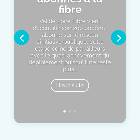
fibre
Val de Loire Fibre vient
d’accueillir son 200 000ème
abonné sur le réseau
d’initiative publique. Cette
étape coïncide par ailleurs
avec le quasi achèvement du
déploiement puisqu' il ne reste
plus...
Lire la suite