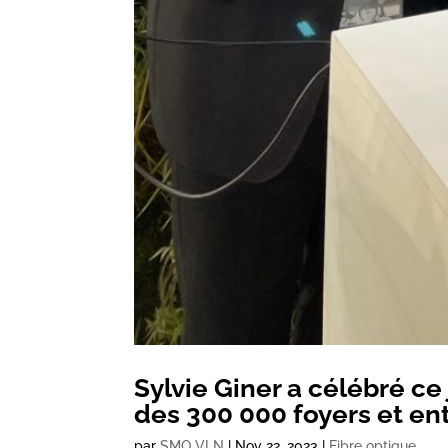
Sylvie Giner a célébré ce 
des 300 000 foyers et entr
par
SMO VLN
|
Nov 22, 2023
|
Fibre optique