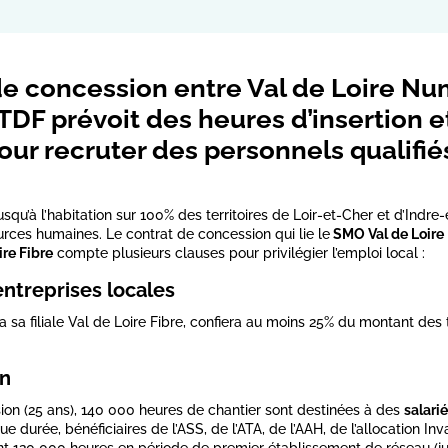
de concession entre Val de Loire Nu
 TDF prévoit des heures d’insertion e
our recruter des personnels qualifié
usqu’à l’habitation sur 100% des territoires de Loir-et-Cher et d’Indre
rces humaines. Le contrat de concession qui lie le
SMO Val de Loir
ire Fibre
compte plusieurs clauses pour privilégier l’emploi local :
entreprises locales
a sa filiale Val de Loire Fibre, confiera au moins 25% du montant des
on
ion (25 ans), 140 000 heures de chantier sont destinées à des
salarié
durée, bénéficiaires de l’ASS, de l’ATA, de l’AAH, de l’allocation Inv
nt 120 000 heures en période de premier établissement de réseau (ju