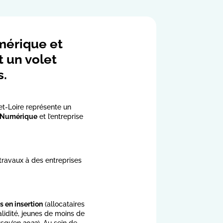
mérique et
t un volet
s.
-et-Loire représente un
e Numérique
et l’entreprise
 travaux à des entreprises
s en insertion
(allocataires
alidité, jeunes de moins de
squ’en 2022). Au sein de