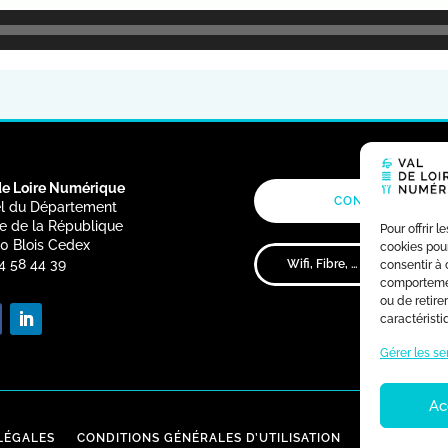
de Loire Numérique
CONTACT
OFF
l du Département
e de la République
Pour offrir 
0 Blois Cedex
cookies pour
4 58 44 39
consentir à 
comportement
ou de retire
caractéristi
Gérer les se
Ac
LÉGALES
CONDITIONS GÉNÉRALES D’UTILISATION
CHARTE DES