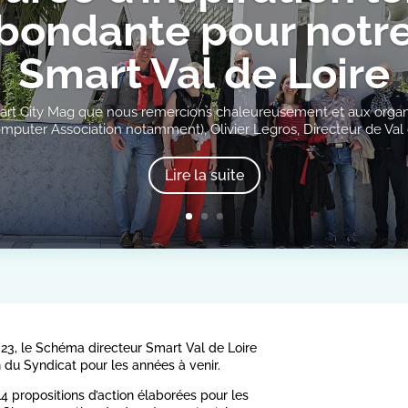
bondante pour notre
Smart Val de Loire
 Smart City Mag que nous remercions chaleureusement et aux orga
omputer Association notamment), Olivier Legros, Directeur de Val d
Lire la suite
2023, le Schéma directeur Smart Val de Loire
on du Syndicat pour les années à venir.
4 propositions d’action élaborées pour les