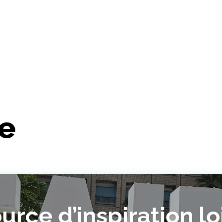
re
urce d’inspiration lo