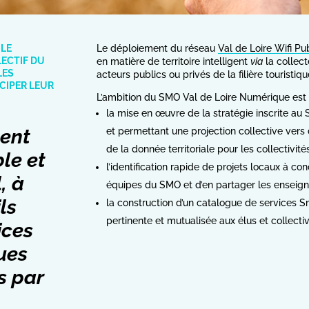
 LE
Le déploiement du réseau
Val de Loire Wifi Pu
LECTIF DU
en matière de territoire intelligent
via
la collect
LES
acteurs publics ou privés de la filière touristiq
CIPER LEUR
L’ambition du SMO Val de Loire Numérique est 
la mise en œuvre de la stratégie inscrite a
gent
et permettant une projection collective ver
de la donnée territoriale pour les collectivité
ble et
l’identification rapide de projets locaux à conc
, à
équipes du SMO et d’en partager les ensei
ls
la construction d’un catalogue de services S
pertinente et mutualisée aux élus et collectiv
ices
ques
s par