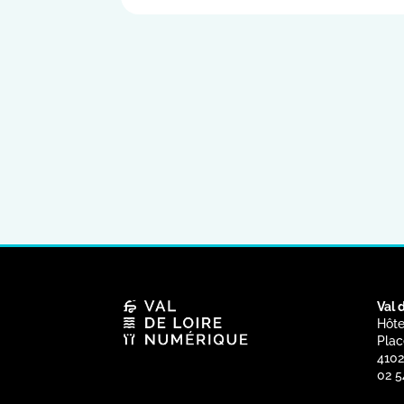
Val 
Hôte
Plac
4102
02 5