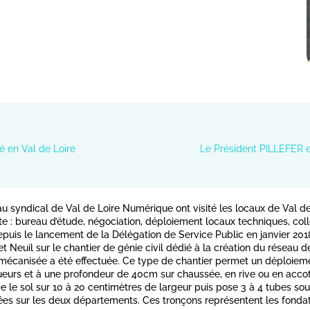
 en Val de Loire
Le Président PILLEFER 
u syndical de Val de Loire Numérique ont visité les locaux de Val de
ite : bureau d’étude, négociation, déploiement locaux techniques, colle
epuis le lancement de la Délégation de Service Public en janvier 2018.
Neuil sur le chantier de génie civil dédié à la création du réseau d
e mécanisée a été effectuée. Ce type de chantier permet un déploi
urs et à une profondeur de 40cm sur chaussée, en rive ou en accotem
 le sol sur 10 à 20 centimètres de largeur puis pose 3 à 4 tubes so
réées sur les deux départements. Ces tronçons représentent les fonda