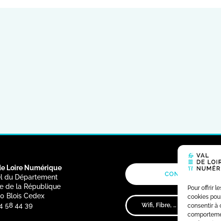
de Loire Numérique
CONTACT
OFF
l du Département
e de la République
Pour offrir 
0 Blois Cedex
cookies pour
4 58 44 39
consentir à 
comportement