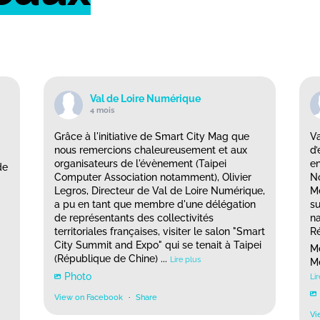
Val de Loire Numérique
4 mois
Grâce à l'initiative de Smart City Mag que
Va
nous remercions chaleureusement et aux
d’
organisateurs de l'évènement (Taipei
en
de
Computer Association notamment), Olivier
No
Legros, Directeur de Val de Loire Numérique,
Mé
a pu en tant que membre d'une délégation
su
de représentants des collectivités
na
territoriales françaises, visiter le salon "Smart
Ré
City Summit and Expo" qui se tenait à Taipei
Me
(République de Chine)
...
Lire plus
Mé
Photo
Lir
View on Facebook
·
Share
Vi