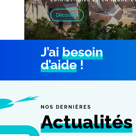
Découvrir
J’ai
besoin
d’aide
!
NOS DERNIÈRES
Actualités