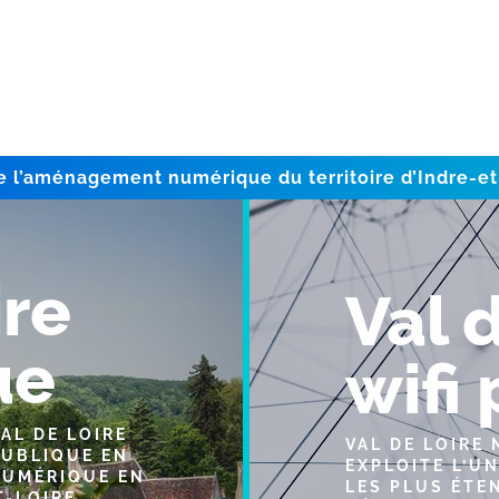
e l’aménagement numérique du territoire d’Indre-et
ire
Val 
ue
wifi
AL DE LOIRE
VAL DE LOIRE
PUBLIQUE EN
EXPLOITE L’U
NUMÉRIQUE EN
LES PLUS ÉTE
T-LOIRE.