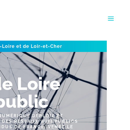
-Loire et de Loir-et-Cher
de Loire
 public
 NUMÉRIQUE DÉPLOIE ET
N DES RÉSEAUX WIFI PUBLICS
NDUS DE FRANCE. VENEZ LE