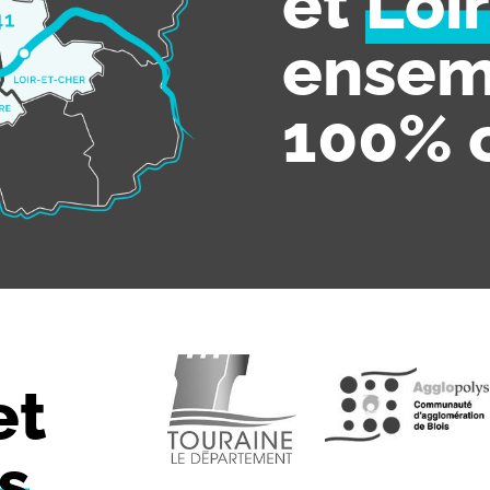
et
Loi
ensem
100% 
et
s