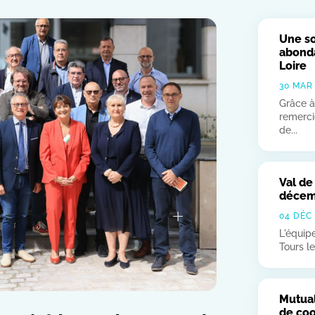
Une so
abonda
Loire
30 MAR
Grâce à
remerci
de...
Val de
décemb
04 DÉC
L'équip
Tours l
Mutual
de coo