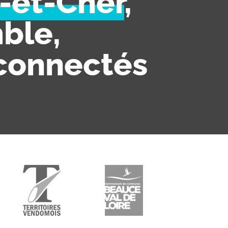
r-et-Cher
,
ble,
connectés