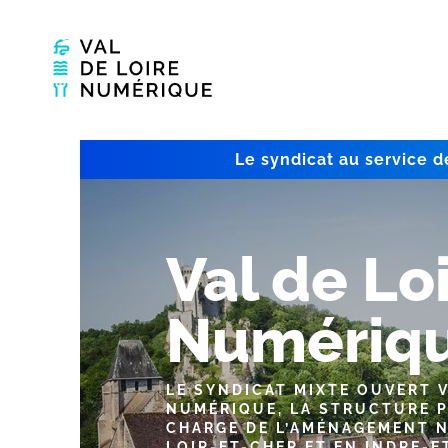
Le syndicat au service d
Val de Lo
Numériq
LE SYNDICAT MIXTE OUVERT V
NUMÉRIQUE, LA STRUCTURE 
CHARGE DE L’AMÉNAGEMENT 
LOIR-ET-CHER ET EN INDRE-E