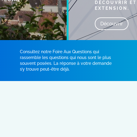
DÉCOUVRIR ET
EXTENSION.
Découvrir
Consultez notre Foire Aux Questions qui
rassemble les questions qui nous sont le plus
souvent posées. La réponse à votre demande
s’y trouve peut-être déjà.